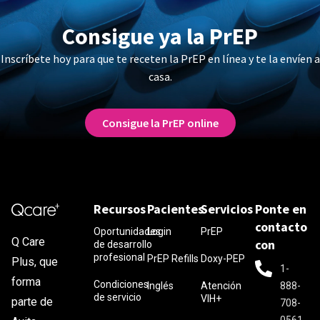
Consigue ya la PrEP
Inscríbete hoy para que te receten la PrEP en línea y te la envíen a
casa.
Consigue la PrEP online
Recursos
Pacientes
Servicios
Ponte en
contacto
Oportunidades
Login
PrEP
Q Care
con
de desarrollo
profesional
PrEP Refills
Doxy-PEP
Plus, que
1-
forma
Condiciones
Inglés
Atención
888-
de servicio
VIH+
parte de
708-