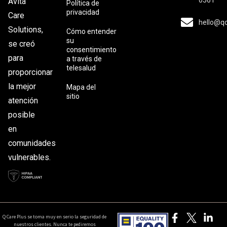
0561
Avita
Política de
privacidad
Care
hello@q
Solutions,
Cómo entender
su
se creó
consentimiento
para
a través de
telesalud
proporcionar
la mejor
Mapa del
sitio
atención
posible
en
comunidades
vulnerables.
Q Care Plus se toma muy en serio la seguridad de
nuestros clientes. Nunca te pediremos