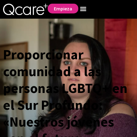
Empieza
Proporcionar
comunidad a las
personas LGBTQ+ en
el Sur Profundo:
«Nuestros jóvenes