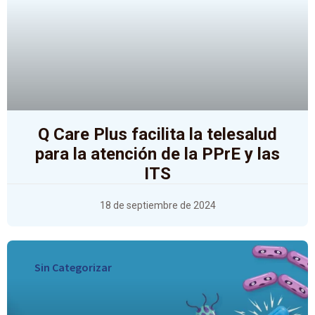
Q Care Plus facilita la telesalud
para la atención de la PPrE y las
ITS
18 de septiembre de 2024
Sin Categorizar