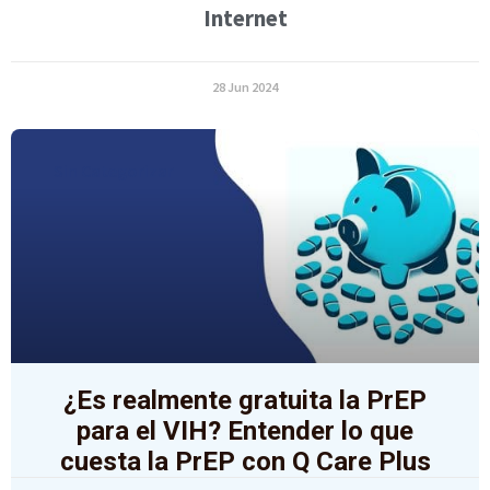
Internet
28 Jun 2024
Sin Categorizar
¿Es realmente gratuita la PrEP
para el VIH? Entender lo que
cuesta la PrEP con Q Care Plus