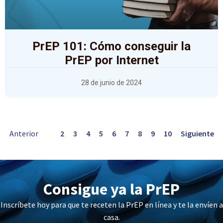
PrEP 101: Cómo conseguir la
PrEP por Internet
28 de junio de 2024
Anterior
1
2
3
4
5
6
7
8
9
10
Siguiente
Consigue ya la PrEP
Inscríbete hoy para que te receten la PrEP en línea y te la envíen a
casa.