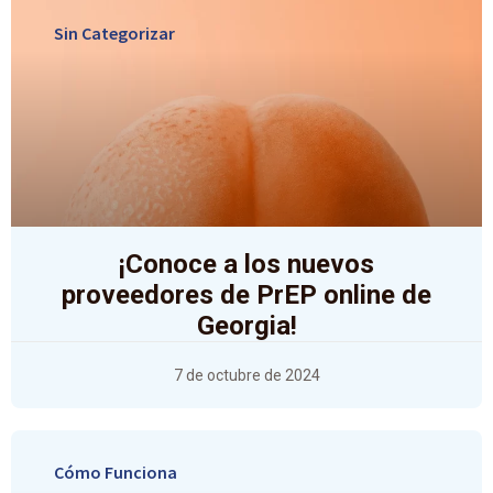
Sin Categorizar
¡Conoce a los nuevos
proveedores de PrEP online de
Georgia!
7 de octubre de 2024
Cómo Funciona