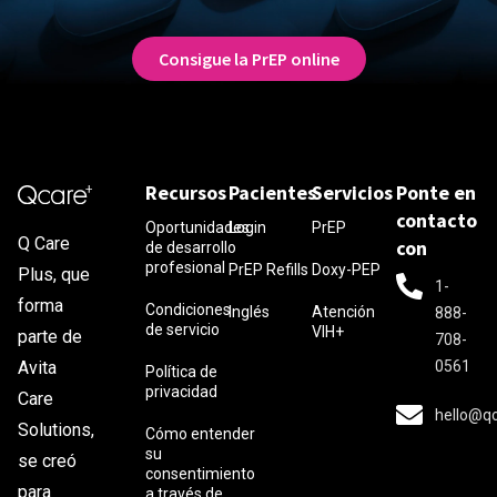
Consigue la PrEP online
Recursos
Pacientes
Servicios
Ponte en
contacto
Oportunidades
Login
PrEP
Q Care
con
de desarrollo
profesional
PrEP Refills
Doxy-PEP
Plus, que
1-
forma
Condiciones
Inglés
Atención
888-
de servicio
VIH+
parte de
708-
0561
Avita
Política de
privacidad
Care
hello@q
Solutions,
Cómo entender
su
se creó
consentimiento
para
a través de