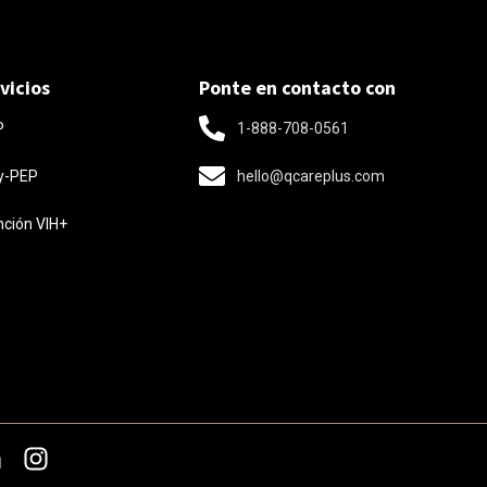
vicios
Ponte en contacto con
1-888-708-0561
P
y-PEP
hello@qcareplus.com
nción VIH+
Get Started In Less
Than
5 Minutes!
Check Eligibility