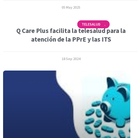
05 May 2025
SALUD SEXUAL
TELEPREP
TELESALUD
Q Care Plus facilita la telesalud para la
atención de la PPrE y las ITS
18 Sep 2024
Sin Categorizar