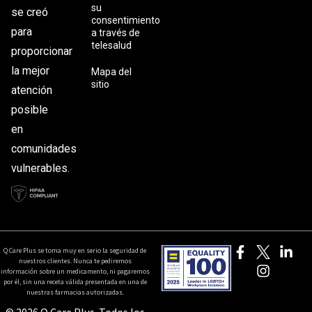
su
se creó
consentimiento
para
a través de
telesalud
proporcionar
la mejor
Mapa del
sitio
atención
posible
en
comunidades
vulnerables.
Q Care Plus se toma muy en serio la seguridad de
nuestros clientes. Nunca te pediremos
información sobre un medicamento, ni pagaremos
por él, sin una receta válida presentada en una de
nuestras farmacias autorizadas.
© 2026 Q Care Plus. Todos los