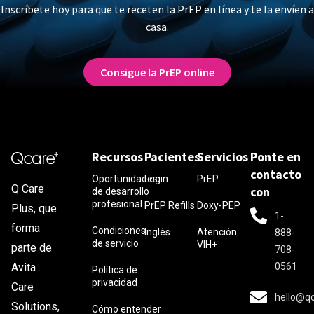
Inscríbete hoy para que te receten la PrEP en línea y te la envíen a
casa.
Consigue la PrEP online
Recursos
Pacientes
Servicios
Ponte en
contacto
Oportunidades
Login
PrEP
Q Care
con
de desarrollo
profesional
PrEP Refills
Doxy-PEP
Plus, que
1-
forma
Condiciones
Inglés
Atención
888-
de servicio
VIH+
parte de
708-
0561
Avita
Política de
privacidad
Care
hello@q
Solutions,
Cómo entender