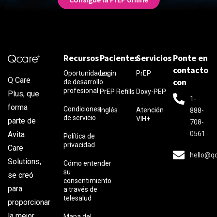
Recursos
Pacientes
Servicios
Ponte en
contacto
Oportunidades
Login
PrEP
Q Care
con
de desarrollo
profesional
PrEP Refills
Doxy-PEP
Plus, que
1-
forma
Condiciones
Inglés
Atención
888-
de servicio
VIH+
parte de
708-
0561
Avita
Política de
privacidad
Care
hello@q
Solutions,
Cómo entender
su
se creó
consentimiento
para
a través de
telesalud
proporcionar
la mejor
Mapa del