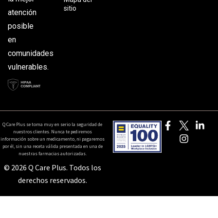
sitio
atención
posible
en
comunidades
vulnerables.
Q Care Plus se toma muy en serio la seguridad de
nuestros clientes. Nunca te pediremos
información sobre un medicamento, ni pagaremos
por él, sin una receta válida presentada en una de
nuestras farmacias autorizadas.
© 2026 Q Care Plus. Todos los
derechos reservados.