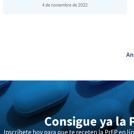
4 de noviembre de 2022
An
Consigue ya la 
Inscríbete hoy para que te receten la PrEP en lín