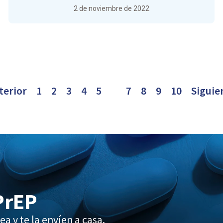
2 de noviembre de 2022
terior
1
2
3
4
5
6
7
8
9
10
Siguie
PrEP
ea y te la envíen a casa.