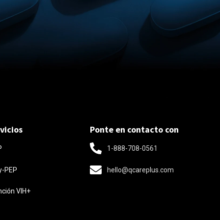
vicios
Ponte en contacto con
1-888-708-0561
P
y-PEP
hello@qcareplus.com
nción VIH+