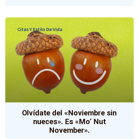
Citas Y Estilo De Vida
Olvídate del «Noviembre sin
nueces». Es «Mo’ Nut
November».