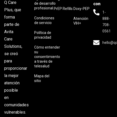
Q Care
con
de desarrollo
profesional
PrEP Refills
Doxy-PEP
Plus, que
1-
forma
Condiciones
Atención
888-
de servicio
VIH+
parte de
708-
0561
Avita
Política de
privacidad
Care
hello@q
Solutions,
Cómo entender
su
se creó
consentimiento
para
a través de
telesalud
proporcionar
la mejor
Mapa del
sitio
atención
posible
en
comunidades
vulnerables.