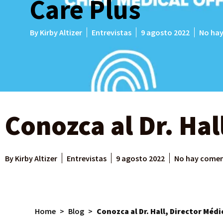
Care Plus
By
Kirby Altizer
Entrevistas
9 agosto 2022
No hay
Conozca al Dr. Hal
By
Kirby Altizer
Entrevistas
9 agosto 2022
No hay comen
Home
>
Blog
>
Conozca al Dr. Hall, Director Médi