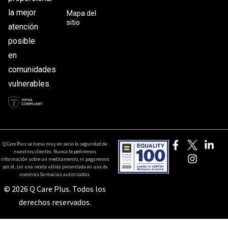
la mejor
Mapa del
sitio
atención
posible
en
comunidades
vulnerables.
Q Care Plus se toma muy en serio la seguridad de
nuestros clientes. Nunca te pediremos
información sobre un medicamento, ni pagaremos
por él, sin una receta válida presentada en una de
nuestras farmacias autorizadas.
© 2026 Q Care Plus. Todos los
derechos reservados.