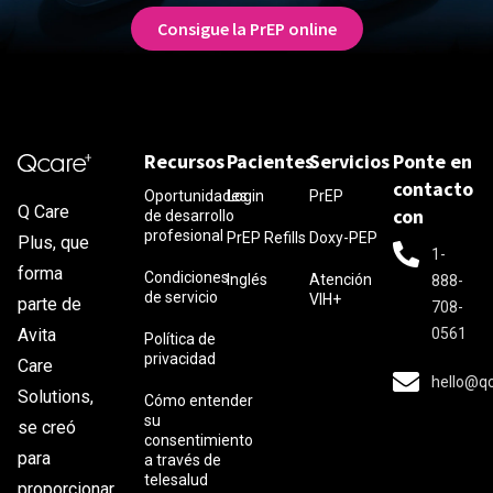
Consigue la PrEP online
Recursos
Pacientes
Servicios
Ponte en
contacto
Oportunidades
Login
PrEP
Q Care
con
de desarrollo
profesional
PrEP Refills
Doxy-PEP
Plus, que
1-
forma
Condiciones
Inglés
Atención
888-
de servicio
VIH+
parte de
708-
0561
Avita
Política de
privacidad
Care
hello@q
Solutions,
Cómo entender
su
se creó
consentimiento
para
a través de
telesalud
proporcionar