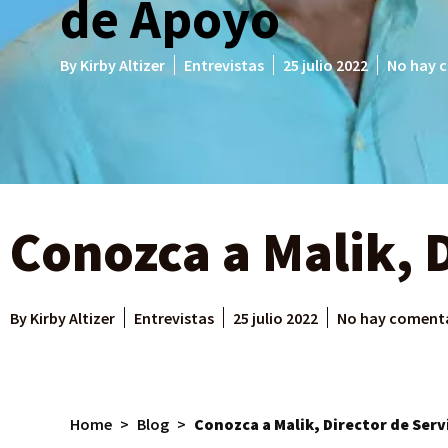
de Apoyo
By
Kirby Altizer
Entrevistas
25 julio 2022
No hay 
Conozca a Malik, 
By
Kirby Altizer
Entrevistas
25 julio 2022
No hay coment
Home
>
Blog
>
Conozca a Malik, Director de Serv