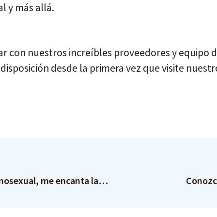
 y más allá.
ajar con nuestros increíbles proveedores y equipo d
isposición desde la primera vez que visite nuestr
Por qué, como persona discapacitada y homosexual, me encanta la comodidad de los kits caseros para la detección del VIH y las ITS
Conozca