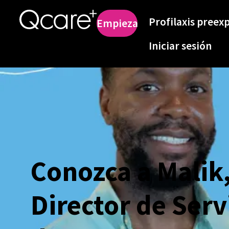
Profilaxis preex
Empieza
Iniciar sesión
Conozca a Malik
Director de Serv