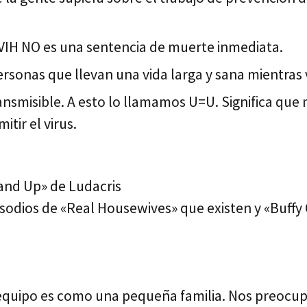
l VIH NO es una sentencia de muerte inmediata.
onas que llevan una vida larga y sana mientras v
transmisible. A esto lo llamamos U=U. Significa qu
itir el virus.
tand Up» de Ludacris
isodios de «Real Housewives» que existen y «Buffy
Mi equipo es como una pequeña familia. Nos preoc