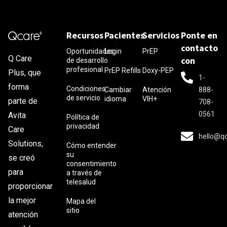
Recursos
Pacientes
Servicios
Ponte en
contacto
Oportunidades
Login
PrEP
Q Care
con
de desarrollo
profesional
PrEP Refills
Doxy-PEP
Plus, que
1-
forma
Condiciones
Cambiar
Atención
888-
de servicio
idioma
VIH+
parte de
708-
0561
Avita
Política de
privacidad
Care
hello@q
Solutions,
Cómo entender
su
se creó
consentimiento
para
a través de
telesalud
proporcionar
la mejor
Mapa del
sitio
atención