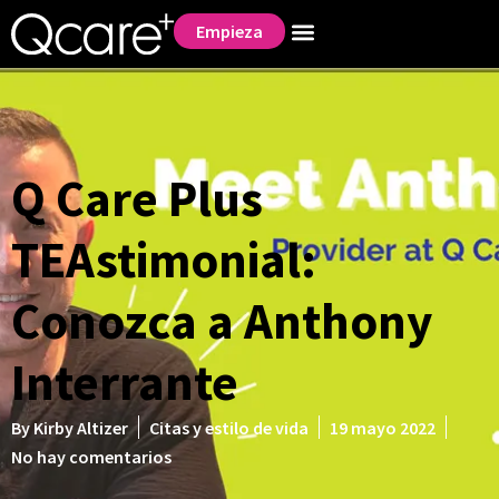
Empieza
Q Care Plus
TEAstimonial:
Conozca a Anthony
Interrante
By
Kirby Altizer
Citas y estilo de vida
19 mayo 2022
No hay comentarios