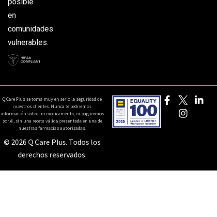
posible
en
comunidades
vulnerables.
Q Care Plus se toma muy en serio la seguridad de
nuestros clientes. Nunca te pediremos
información sobre un medicamento, ni pagaremos
por él, sin una receta válida presentada en una de
nuestras farmacias autorizadas.
© 2026 Q Care Plus. Todos los
derechos reservados.