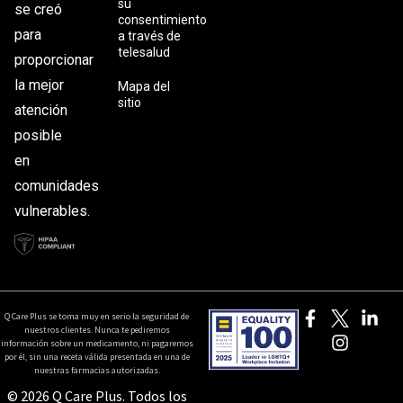
su
se creó
consentimiento
para
a través de
telesalud
proporcionar
la mejor
Mapa del
sitio
atención
posible
en
comunidades
vulnerables.
Q Care Plus se toma muy en serio la seguridad de
nuestros clientes. Nunca te pediremos
información sobre un medicamento, ni pagaremos
por él, sin una receta válida presentada en una de
nuestras farmacias autorizadas.
© 2026 Q Care Plus. Todos los