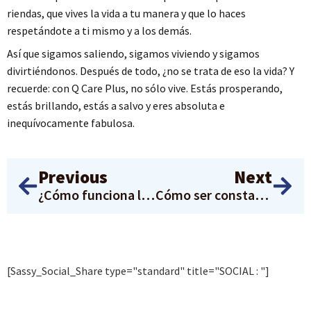
riendas, que vives la vida a tu manera y que lo haces
respetándote a ti mismo y a los demás.
Así que sigamos saliendo, sigamos viviendo y sigamos
divirtiéndonos. Después de todo, ¿no se trata de eso la vida? Y
recuerde: con Q Care Plus, no sólo vive. Estás prosperando,
estás brillando, estás a salvo y eres absoluta e
inequívocamente fabulosa.
Previous
Next
¿Cómo funciona la PPrE?
Cómo ser constante con la PPrE: el miedo no es un buen aliciente con la Dra. Jennifer Belfry
[Sassy_Social_Share type="standard" title="SOCIAL : "]