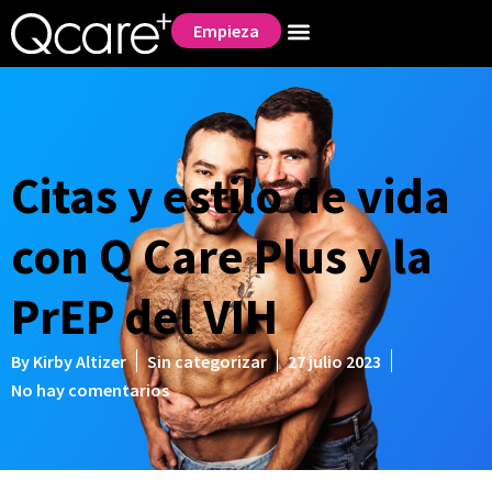
Empieza
Citas y estilo de vida
con Q Care Plus y la
PrEP del VIH
By
Kirby Altizer
Sin categorizar
27 julio 2023
No hay comentarios