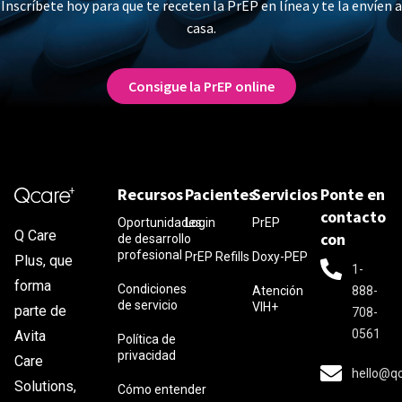
Inscríbete hoy para que te receten la PrEP en línea y te la envíen a
casa.
Consigue la PrEP online
Recursos
Pacientes
Servicios
Ponte en
contacto
Oportunidades
Login
PrEP
Q Care
con
de desarrollo
profesional
PrEP Refills
Doxy-PEP
Plus, que
1-
forma
Condiciones
Atención
888-
de servicio
VIH+
parte de
708-
0561
Avita
Política de
privacidad
Care
hello@q
Solutions,
Cómo entender