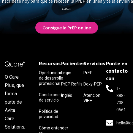
Inscríbete hoy para que te receten la PrEP en línea y te la envíen a
casa.
Consigue la PrEP online
Recursos
Pacientes
Servicios
Ponte en
contacto
Oportunidades
Login
PrEP
Q Care
con
de desarrollo
profesional
PrEP Refills
Doxy-PEP
Plus, que
1-
forma
Condiciones
Inglés
Atención
888-
de servicio
VIH+
parte de
708-
0561
Avita
Política de
privacidad
Care
hello@q
Solutions,
Cómo entender