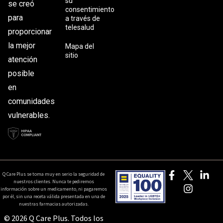
su
se creó
consentimiento
para
a través de
telesalud
proporcionar
la mejor
Mapa del
sitio
atención
posible
en
comunidades
vulnerables.
Q Care Plus se toma muy en serio la seguridad de
nuestros clientes. Nunca te pediremos
información sobre un medicamento, ni pagaremos
por él, sin una receta válida presentada en una de
nuestras farmacias autorizadas.
© 2026 Q Care Plus. Todos los