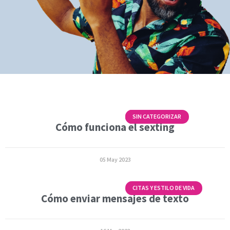
PREVENCIÓN
SIN CATEGORIZAR
Cómo funciona el sexting
05 May 2023
CITAS Y ESTILO DE VIDA
Cómo enviar mensajes de texto