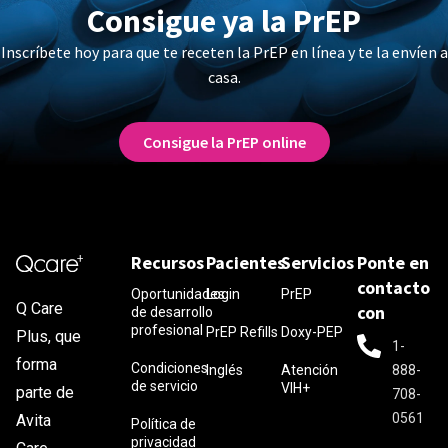
Consigue ya la PrEP
Inscríbete hoy para que te receten la PrEP en línea y te la envíen a
casa.
Consigue la PrEP online
Recursos
Pacientes
Servicios
Ponte en
contacto
Oportunidades
Login
PrEP
Q Care
con
de desarrollo
profesional
PrEP Refills
Doxy-PEP
Plus, que
1-
forma
Condiciones
Inglés
Atención
888-
de servicio
VIH+
parte de
708-
0561
Avita
Política de
privacidad