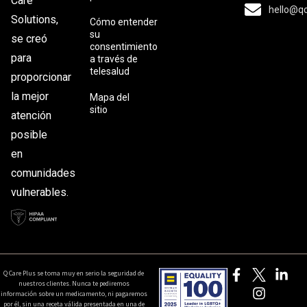
Care
hello@q
Solutions,
Cómo entender
su
se creó
consentimiento
para
a través de
telesalud
proporcionar
la mejor
Mapa del
sitio
atención
posible
en
comunidades
vulnerables.
Q Care Plus se toma muy en serio la seguridad de
nuestros clientes. Nunca te pediremos
información sobre un medicamento, ni pagaremos
por él, sin una receta válida presentada en una de