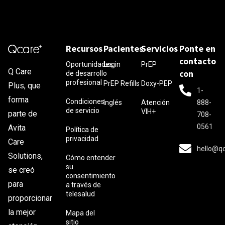
Recursos
Pacientes
Servicios
Ponte en
contacto
Oportunidades
Login
PrEP
Q Care
con
de desarrollo
profesional
PrEP Refills
Doxy-PEP
Plus, que
1-
forma
Condiciones
Inglés
Atención
888-
de servicio
VIH+
parte de
708-
0561
Avita
Política de
privacidad
Care
hello@q
Solutions,
Cómo entender
su
se creó
consentimiento
para
a través de
telesalud
proporcionar
la mejor
Mapa del
sitio