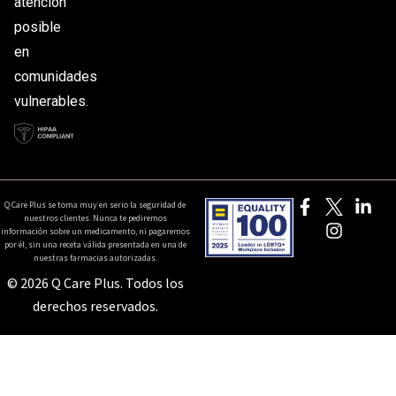
atención
posible
en
comunidades
vulnerables.
Q Care Plus se toma muy en serio la seguridad de
nuestros clientes. Nunca te pediremos
información sobre un medicamento, ni pagaremos
por él, sin una receta válida presentada en una de
nuestras farmacias autorizadas.
© 2026 Q Care Plus. Todos los
derechos reservados.