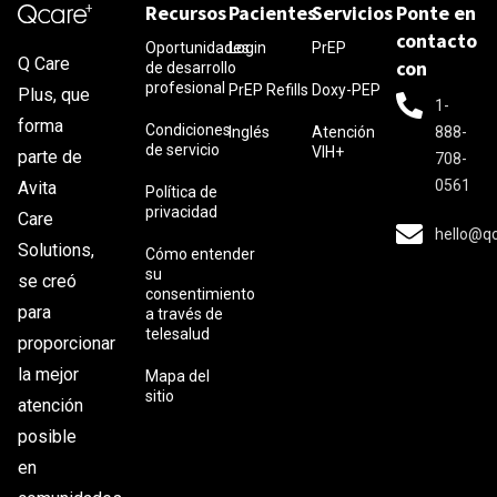
Recursos
Pacientes
Servicios
Ponte en
contacto
Oportunidades
Login
PrEP
Q Care
con
de desarrollo
profesional
PrEP Refills
Doxy-PEP
Plus, que
1-
forma
Condiciones
Inglés
Atención
888-
de servicio
VIH+
parte de
708-
0561
Avita
Política de
privacidad
Care
hello@q
Solutions,
Cómo entender
su
se creó
consentimiento
para
a través de
telesalud
proporcionar
la mejor
Mapa del
sitio
atención
posible
en