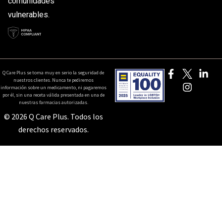
comunidades
vulnerables.
Q Care Plus se toma muy en serio la seguridad de
nuestros clientes. Nunca te pediremos
información sobre un medicamento, ni pagaremos
por él, sin una receta válida presentada en una de
nuestras farmacias autorizadas.
© 2026 Q Care Plus. Todos los
derechos reservados.