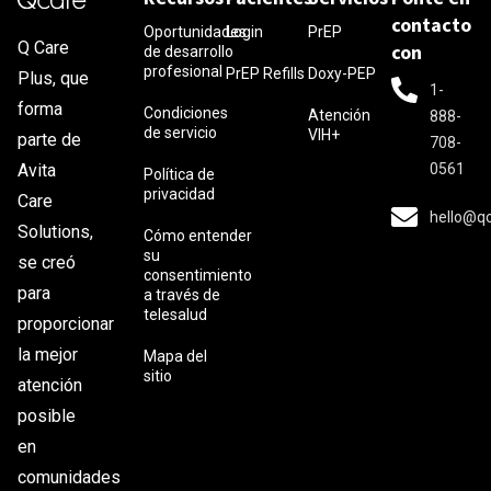
contacto
Oportunidades
Login
PrEP
Q Care
con
de desarrollo
profesional
PrEP Refills
Doxy-PEP
Plus, que
1-
forma
Condiciones
Atención
888-
de servicio
VIH+
parte de
708-
0561
Avita
Política de
privacidad
Care
hello@q
Solutions,
Cómo entender
su
se creó
consentimiento
para
a través de
telesalud
proporcionar
la mejor
Mapa del
sitio
atención
posible
en
comunidades