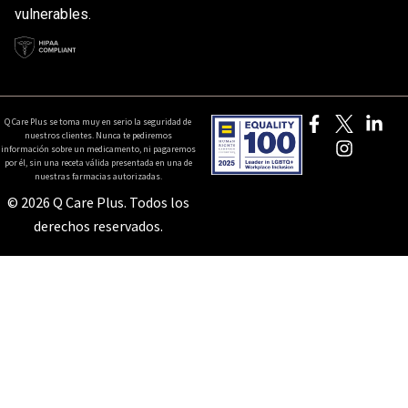
vulnerables.
Q Care Plus se toma muy en serio la seguridad de
nuestros clientes. Nunca te pediremos
información sobre un medicamento, ni pagaremos
por él, sin una receta válida presentada en una de
nuestras farmacias autorizadas.
© 2026 Q Care Plus. Todos los
derechos reservados.