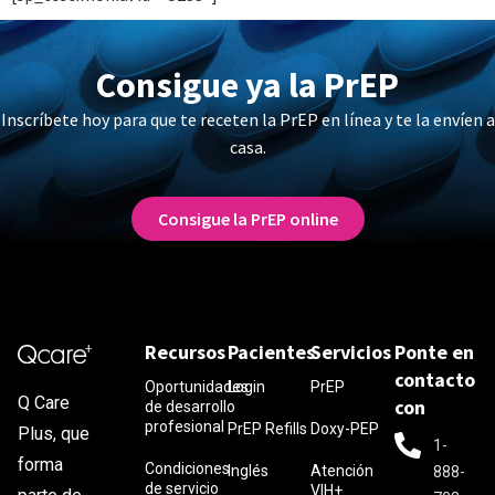
Consigue ya la PrEP
Inscríbete hoy para que te receten la PrEP en línea y te la envíen a
casa.
Consigue la PrEP online
Recursos
Pacientes
Servicios
Ponte en
contacto
Oportunidades
Login
PrEP
Q Care
con
de desarrollo
profesional
PrEP Refills
Doxy-PEP
Plus, que
1-
forma
Condiciones
Inglés
Atención
888-
de servicio
VIH+