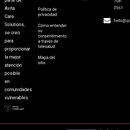
parte de
708-
0561
Avita
Política de
privacidad
Care
hello@q
Solutions,
Cómo entender
su
se creó
consentimiento
para
a través de
telesalud
proporcionar
la mejor
Mapa del
sitio
atención
posible
en
comunidades
vulnerables.