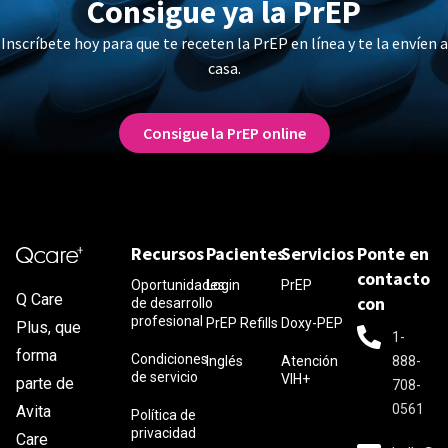
Consigue ya la PrEP
Inscríbete hoy para que te receten la PrEP en línea y te la envíen a
casa.
Consigue la PrEP online
Recursos
Pacientes
Servicios
Ponte en
contacto
Oportunidades
Login
PrEP
Q Care
con
de desarrollo
profesional
PrEP Refills
Doxy-PEP
Plus, que
1-
forma
Condiciones
Inglés
Atención
888-
de servicio
VIH+
parte de
708-
0561
Avita
Política de
privacidad
Care