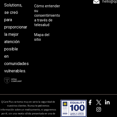
hello@q
Solutions,
Cómo entender
su
se creó
consentimiento
para
a través de
telesalud
proporcionar
la mejor
Mapa del
sitio
atención
posible
en
comunidades
vulnerables.
Q Care Plus se toma muy en serio la seguridad de
nuestros clientes. Nunca te pediremos
información sobre un medicamento, ni pagaremos
por él, sin una receta válida presentada en una de