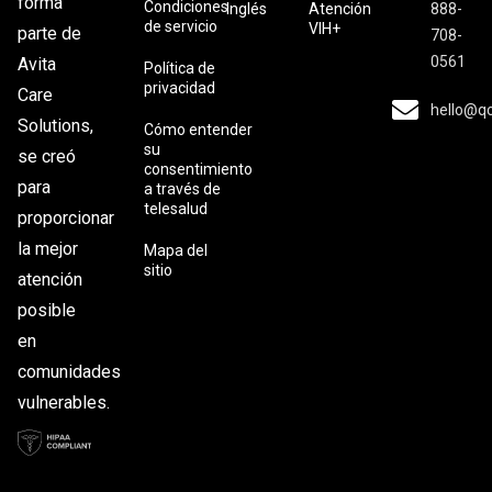
forma
Condiciones
Inglés
Atención
888-
de servicio
VIH+
parte de
708-
0561
Avita
Política de
privacidad
Care
hello@q
Solutions,
Cómo entender
su
se creó
consentimiento
para
a través de
telesalud
proporcionar
la mejor
Mapa del
sitio
atención
posible
en
comunidades
vulnerables.