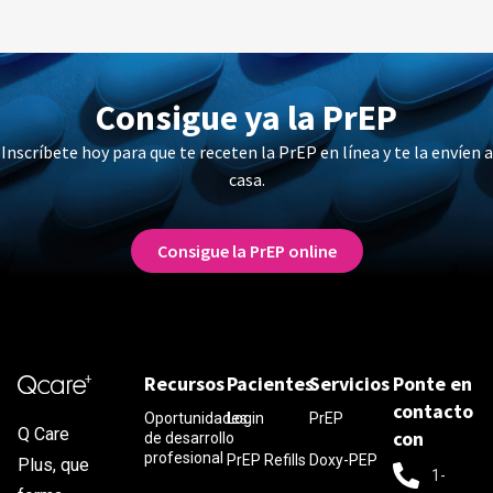
Consigue ya la PrEP
Inscríbete hoy para que te receten la PrEP en línea y te la envíen a
casa.
Consigue la PrEP online
Recursos
Pacientes
Servicios
Ponte en
contacto
Oportunidades
Login
PrEP
Q Care
con
de desarrollo
profesional
PrEP Refills
Doxy-PEP
Plus, que
1-