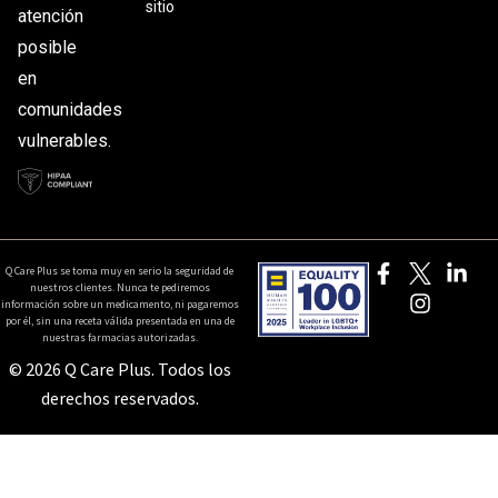
sitio
atención
posible
en
comunidades
vulnerables.
Q Care Plus se toma muy en serio la seguridad de
nuestros clientes. Nunca te pediremos
información sobre un medicamento, ni pagaremos
por él, sin una receta válida presentada en una de
nuestras farmacias autorizadas.
© 2026 Q Care Plus. Todos los
derechos reservados.