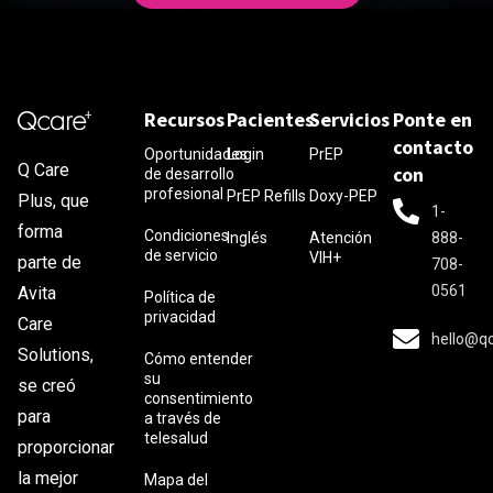
Recursos
Pacientes
Servicios
Ponte en
contacto
Oportunidades
Login
PrEP
Q Care
con
de desarrollo
profesional
PrEP Refills
Doxy-PEP
Plus, que
1-
forma
Condiciones
Inglés
Atención
888-
de servicio
VIH+
parte de
708-
0561
Avita
Política de
privacidad
Care
hello@q
Solutions,
Cómo entender
su
se creó
consentimiento
para
a través de
telesalud
proporcionar
la mejor
Mapa del