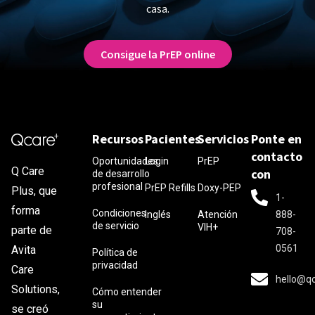
casa.
Consigue la PrEP online
Recursos
Pacientes
Servicios
Ponte en
contacto
Oportunidades
Login
PrEP
Q Care
con
de desarrollo
profesional
PrEP Refills
Doxy-PEP
Plus, que
1-
forma
Condiciones
Inglés
Atención
888-
de servicio
VIH+
parte de
708-
0561
Avita
Política de
privacidad
Care
hello@q
Solutions,
Cómo entender
su
se creó