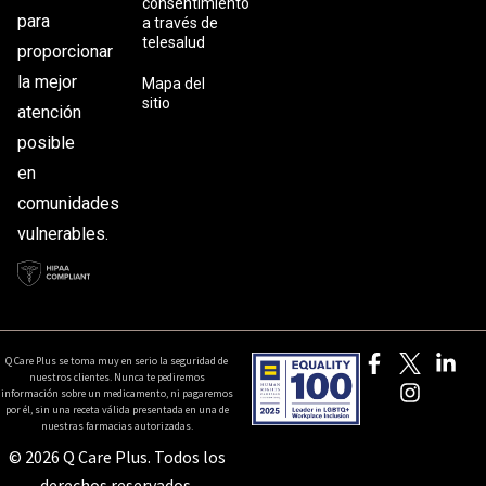
consentimiento
para
a través de
telesalud
proporcionar
la mejor
Mapa del
sitio
atención
posible
en
comunidades
vulnerables.
Q Care Plus se toma muy en serio la seguridad de
nuestros clientes. Nunca te pediremos
información sobre un medicamento, ni pagaremos
por él, sin una receta válida presentada en una de
nuestras farmacias autorizadas.
© 2026 Q Care Plus. Todos los
derechos reservados.