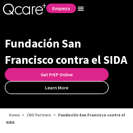
Empieza
Fundación San
Francisco contra el SIDA
Get PrEP Online
Learn More
Home
>
CBO Partners
>
Fundación San Francisco contra el
SIDA