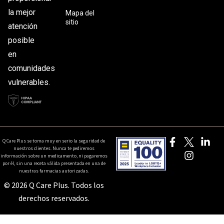
la mejor
Mapa del
sitio
atención
posible
en
comunidades
vulnerables.
Q Care Plus se toma muy en serio la seguridad de
nuestros clientes. Nunca te pediremos
información sobre un medicamento, ni pagaremos
por él, sin una receta válida presentada en una de
nuestras farmacias autorizadas.
© 2026 Q Care Plus. Todos los
derechos reservados.