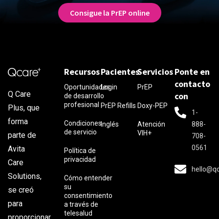
Consigue la PrEP online
Recursos
Pacientes
Servicios
Ponte en
contacto
Oportunidades
Login
PrEP
Q Care
con
de desarrollo
profesional
PrEP Refills
Doxy-PEP
Plus, que
1-
forma
Condiciones
Inglés
Atención
888-
de servicio
VIH+
parte de
708-
0561
Avita
Política de
privacidad
Care
hello@q
Solutions,
Cómo entender
su
se creó
consentimiento
para
a través de
telesalud
proporcionar