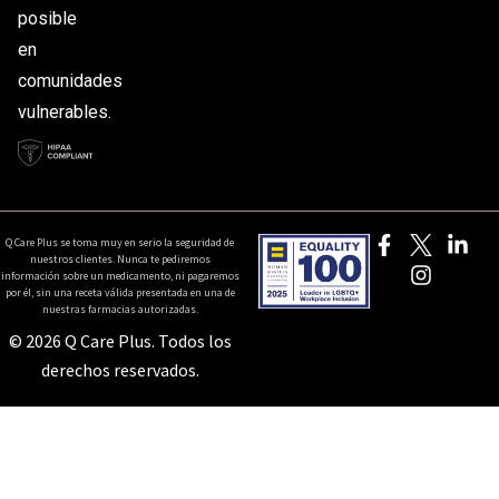
posible
en
comunidades
vulnerables.
Q Care Plus se toma muy en serio la seguridad de
nuestros clientes. Nunca te pediremos
información sobre un medicamento, ni pagaremos
por él, sin una receta válida presentada en una de
nuestras farmacias autorizadas.
© 2026 Q Care Plus. Todos los
derechos reservados.