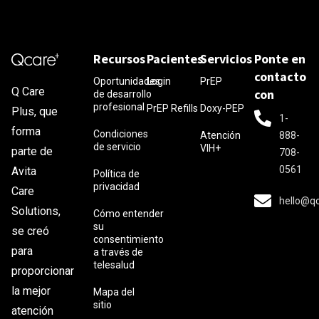
Recursos
Pacientes
Servicios
Ponte en
contacto
Oportunidades
Login
PrEP
Q Care
con
de desarrollo
profesional
PrEP Refills
Doxy-PEP
Plus, que
1-
forma
Condiciones
Atención
888-
de servicio
VIH+
parte de
708-
0561
Avita
Política de
privacidad
Care
hello@q
Solutions,
Cómo entender
su
se creó
consentimiento
para
a través de
telesalud
proporcionar
la mejor
Mapa del
sitio
atención