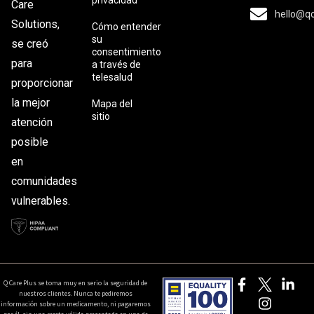
Care
hello@q
Solutions,
Cómo entender
su
se creó
consentimiento
para
a través de
telesalud
proporcionar
la mejor
Mapa del
sitio
atención
posible
en
comunidades
vulnerables.
Q Care Plus se toma muy en serio la seguridad de
nuestros clientes. Nunca te pediremos
información sobre un medicamento, ni pagaremos