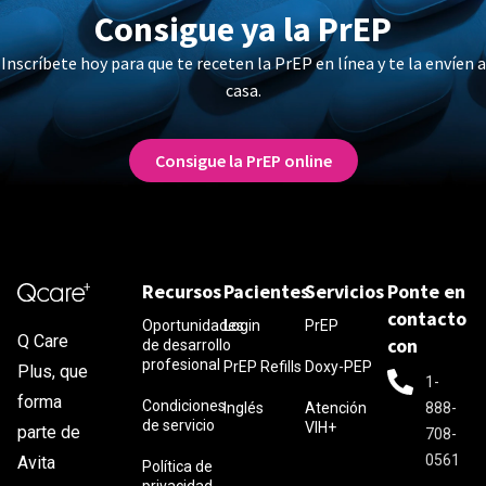
Consigue ya la PrEP
Inscríbete hoy para que te receten la PrEP en línea y te la envíen a
casa.
Consigue la PrEP online
Recursos
Pacientes
Servicios
Ponte en
contacto
Oportunidades
Login
PrEP
Q Care
con
de desarrollo
profesional
PrEP Refills
Doxy-PEP
Plus, que
1-
forma
Condiciones
Inglés
Atención
888-
de servicio
VIH+
parte de
708-
0561
Avita
Política de
privacidad